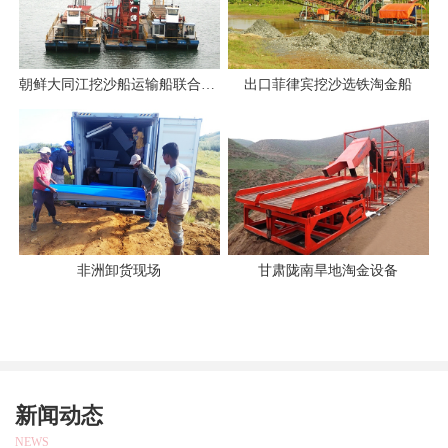
朝鲜大同江挖沙船运输船联合作业
出口菲律宾挖沙选铁淘金船
非洲卸货现场
甘肃陇南旱地淘金设备
新闻动态
NEWS