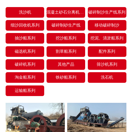
洗沙机
混凝土砂石分离机系列
破碎制沙生产线系列
细沙回收机系列
破碎制砂生产线
移动破碎制沙
抽沙船系列
挖沙船系列
挖泥、清淤船系列
磁选机系列
割草船系列
配件系列
破碎机系列
其他产品
筛沙机系列
淘金船系列
铁砂船系列
洗石机
运输船系列