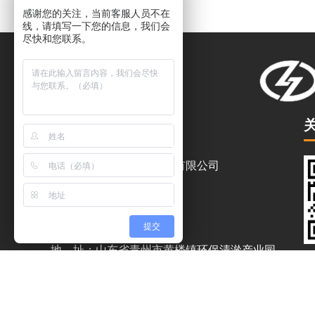
感谢您的关注，当前客服人员不在
线，请填写一下您的信息，我们会
尽快和您联系。
联系我们
青州市雷舟环保清淤设备有限公司
联系人：王经理
电 话：18754414888
提交
座 机：0536-3837878
地 址：山东省青州市黄楼镇环保清淤产业园