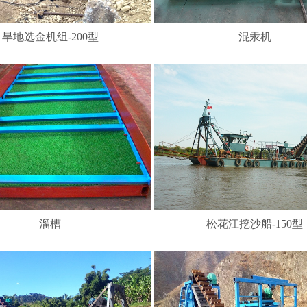
旱地选金机组-200型
混汞机
溜槽
松花江挖沙船-150型