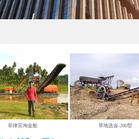
菲律宾淘金船
旱地选金-200型