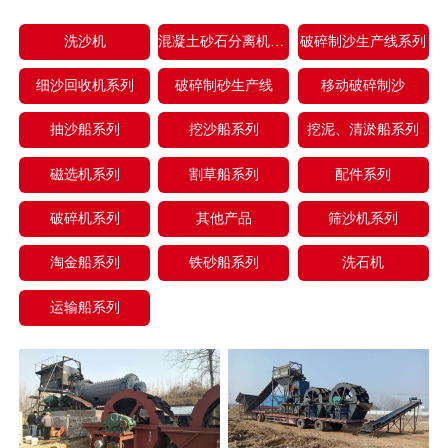
洗沙机
混凝土砂石分离机系列
破碎制沙生产线系列
细沙回收机系列
破碎制砂生产线
移动破碎制沙
抽沙船系列
挖沙船系列
挖泥、清淤船系列
磁选机系列
割草船系列
配件系列
破碎机系列
其他产品
筛沙机系列
淘金船系列
铁砂船系列
洗石机
运输船系列