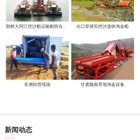
朝鲜大同江挖沙船运输船联合作业
出口菲律宾挖沙选铁淘金船
非洲卸货现场
甘肃陇南旱地淘金设备
新闻动态
NEWS