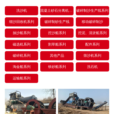
洗沙机
混凝土砂石分离机系列
破碎制沙生产线系列
细沙回收机系列
破碎制砂生产线
移动破碎制沙
抽沙船系列
挖沙船系列
挖泥、清淤船系列
磁选机系列
割草船系列
配件系列
破碎机系列
其他产品
筛沙机系列
淘金船系列
铁砂船系列
洗石机
运输船系列