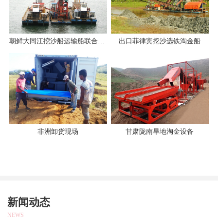
朝鲜大同江挖沙船运输船联合作业
出口菲律宾挖沙选铁淘金船
非洲卸货现场
甘肃陇南旱地淘金设备
新闻动态
NEWS