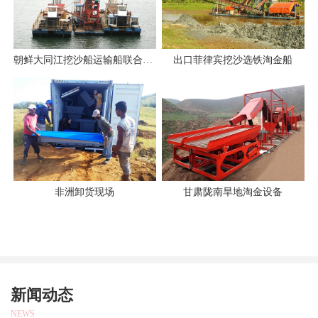
朝鲜大同江挖沙船运输船联合作业
出口菲律宾挖沙选铁淘金船
非洲卸货现场
甘肃陇南旱地淘金设备
新闻动态
NEWS