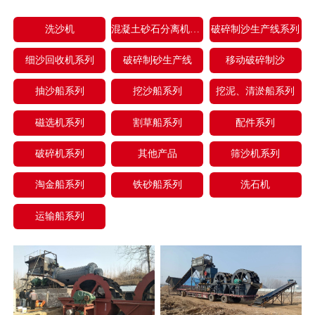
洗沙机
混凝土砂石分离机系列
破碎制沙生产线系列
细沙回收机系列
破碎制砂生产线
移动破碎制沙
抽沙船系列
挖沙船系列
挖泥、清淤船系列
磁选机系列
割草船系列
配件系列
破碎机系列
其他产品
筛沙机系列
淘金船系列
铁砂船系列
洗石机
运输船系列