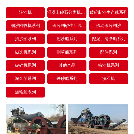
洗沙机
混凝土砂石分离机系列
破碎制沙生产线系列
细沙回收机系列
破碎制砂生产线
移动破碎制沙
抽沙船系列
挖沙船系列
挖泥、清淤船系列
磁选机系列
割草船系列
配件系列
破碎机系列
其他产品
筛沙机系列
淘金船系列
铁砂船系列
洗石机
运输船系列