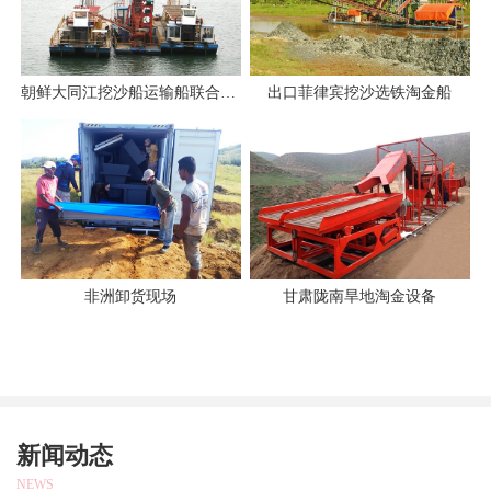
朝鲜大同江挖沙船运输船联合作业
出口菲律宾挖沙选铁淘金船
非洲卸货现场
甘肃陇南旱地淘金设备
新闻动态
NEWS