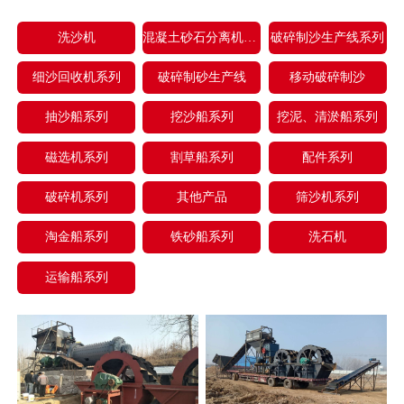
洗沙机
混凝土砂石分离机系列
破碎制沙生产线系列
细沙回收机系列
破碎制砂生产线
移动破碎制沙
抽沙船系列
挖沙船系列
挖泥、清淤船系列
磁选机系列
割草船系列
配件系列
破碎机系列
其他产品
筛沙机系列
淘金船系列
铁砂船系列
洗石机
运输船系列