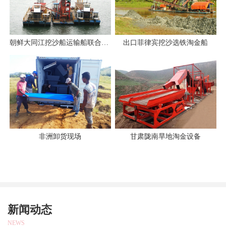
朝鲜大同江挖沙船运输船联合作业
出口菲律宾挖沙选铁淘金船
非洲卸货现场
甘肃陇南旱地淘金设备
新闻动态
NEWS