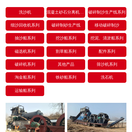
洗沙机
混凝土砂石分离机系列
破碎制沙生产线系列
细沙回收机系列
破碎制砂生产线
移动破碎制沙
抽沙船系列
挖沙船系列
挖泥、清淤船系列
磁选机系列
割草船系列
配件系列
破碎机系列
其他产品
筛沙机系列
淘金船系列
铁砂船系列
洗石机
运输船系列