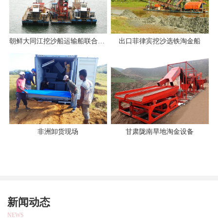
朝鲜大同江挖沙船运输船联合作业
出口菲律宾挖沙选铁淘金船
非洲卸货现场
甘肃陇南旱地淘金设备
新闻动态
NEWS