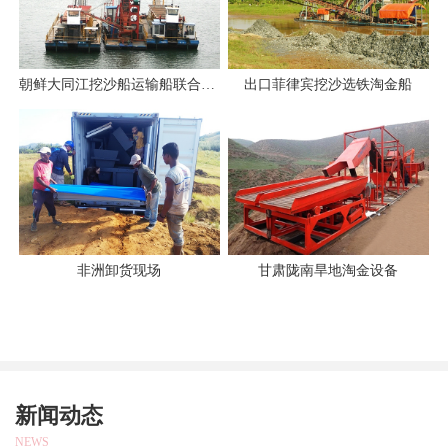
朝鲜大同江挖沙船运输船联合作业
出口菲律宾挖沙选铁淘金船
非洲卸货现场
甘肃陇南旱地淘金设备
新闻动态
NEWS