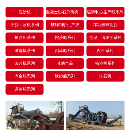
洗沙机
混凝土砂石分离机系列
破碎制沙生产线系列
细沙回收机系列
破碎制砂生产线
移动破碎制沙
抽沙船系列
挖沙船系列
挖泥、清淤船系列
磁选机系列
割草船系列
配件系列
破碎机系列
其他产品
筛沙机系列
淘金船系列
铁砂船系列
洗石机
运输船系列