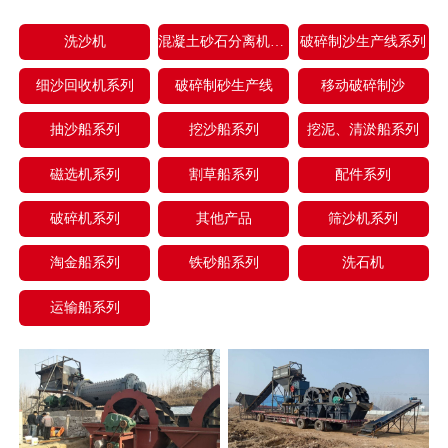
洗沙机
混凝土砂石分离机系列
破碎制沙生产线系列
细沙回收机系列
破碎制砂生产线
移动破碎制沙
抽沙船系列
挖沙船系列
挖泥、清淤船系列
磁选机系列
割草船系列
配件系列
破碎机系列
其他产品
筛沙机系列
淘金船系列
铁砂船系列
洗石机
运输船系列