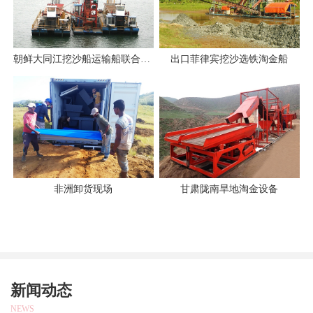
朝鲜大同江挖沙船运输船联合作业
出口菲律宾挖沙选铁淘金船
非洲卸货现场
甘肃陇南旱地淘金设备
新闻动态
NEWS