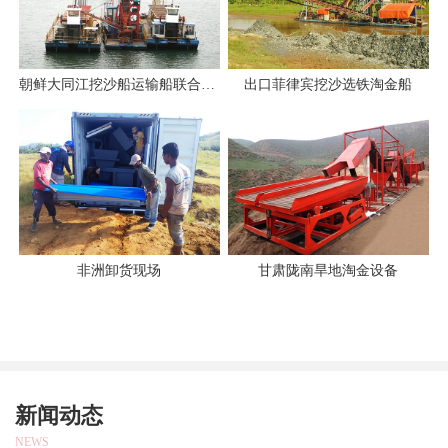
朝鲜大同江挖沙船运输船联合作业
出口菲律宾挖沙选铁淘金船
非洲卸货现场
甘肃陇南旱地淘金设备
新闻动态
NEWS