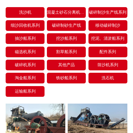
洗沙机
混凝土砂石分离机系列
破碎制沙生产线系列
细沙回收机系列
破碎制砂生产线
移动破碎制沙
抽沙船系列
挖沙船系列
挖泥、清淤船系列
磁选机系列
割草船系列
配件系列
破碎机系列
其他产品
筛沙机系列
淘金船系列
铁砂船系列
洗石机
运输船系列