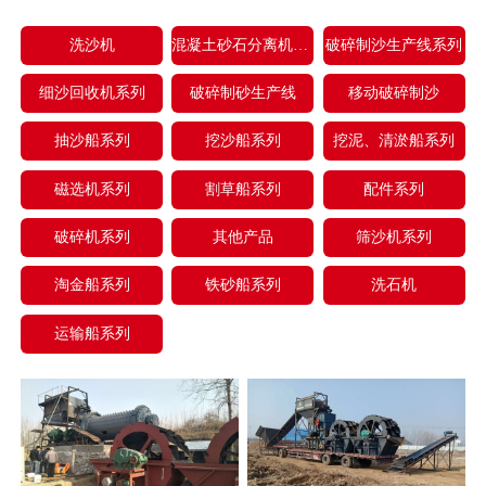
洗沙机
混凝土砂石分离机系列
破碎制沙生产线系列
细沙回收机系列
破碎制砂生产线
移动破碎制沙
抽沙船系列
挖沙船系列
挖泥、清淤船系列
磁选机系列
割草船系列
配件系列
破碎机系列
其他产品
筛沙机系列
淘金船系列
铁砂船系列
洗石机
运输船系列