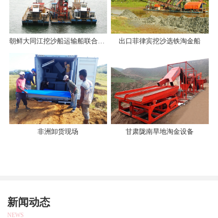
朝鲜大同江挖沙船运输船联合作业
出口菲律宾挖沙选铁淘金船
非洲卸货现场
甘肃陇南旱地淘金设备
新闻动态
NEWS