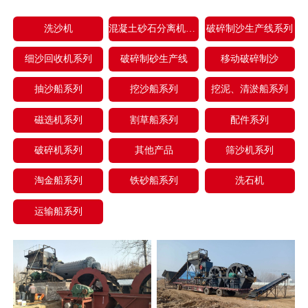
洗沙机
混凝土砂石分离机系列
破碎制沙生产线系列
细沙回收机系列
破碎制砂生产线
移动破碎制沙
抽沙船系列
挖沙船系列
挖泥、清淤船系列
磁选机系列
割草船系列
配件系列
破碎机系列
其他产品
筛沙机系列
淘金船系列
铁砂船系列
洗石机
运输船系列