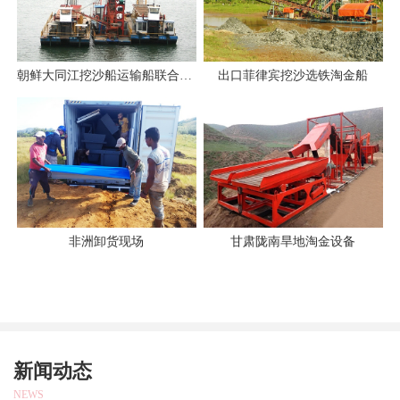
朝鲜大同江挖沙船运输船联合作业
出口菲律宾挖沙选铁淘金船
非洲卸货现场
甘肃陇南旱地淘金设备
新闻动态
NEWS