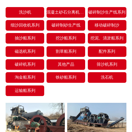
洗沙机
混凝土砂石分离机系列
破碎制沙生产线系列
细沙回收机系列
破碎制砂生产线
移动破碎制沙
抽沙船系列
挖沙船系列
挖泥、清淤船系列
磁选机系列
割草船系列
配件系列
破碎机系列
其他产品
筛沙机系列
淘金船系列
铁砂船系列
洗石机
运输船系列