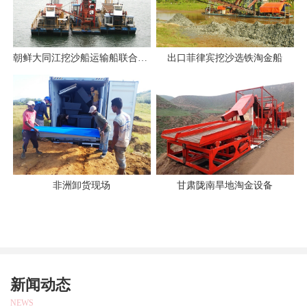
朝鲜大同江挖沙船运输船联合作业
出口菲律宾挖沙选铁淘金船
非洲卸货现场
甘肃陇南旱地淘金设备
新闻动态
NEWS